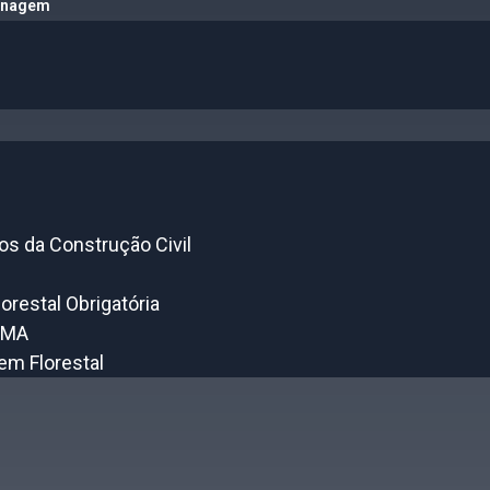
renagem
s da Construção Civil
restal Obrigatória
AMA
em Florestal