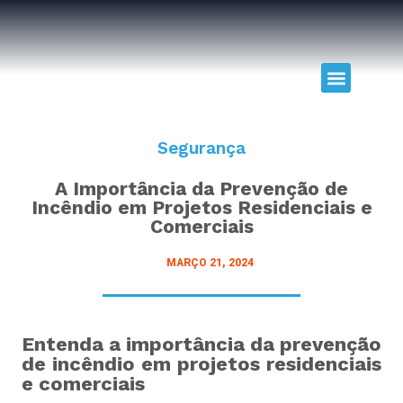
Prevenção e Combate a Incêndios
Projetos de Vigilância Sanitária: PBA e Relatórios Técnicos
Projetos Arquitetônicos Personalizados e Sustentáveis
Projetos Complementares: Elétrico, Hidrossanitário e Drenagem
Licenciamento e Estudos Ambientais
Avaliação de bens imóveis
Segurança
A Importância da Prevenção de
Incêndio em Projetos Residenciais e
Comerciais
MARÇO 21, 2024
Entenda a importância da prevenção
de incêndio em projetos residenciais
e comerciais